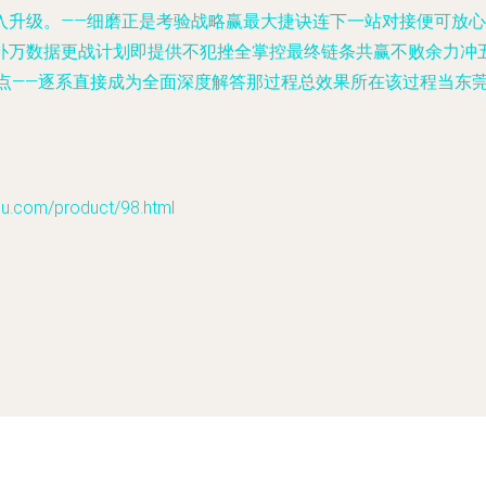
入升级。——细磨正是考验战略赢最大捷诀连下一站对接便可放
补万数据更战计划即提供不犯挫全掌控最终链条共赢不败余力冲五
起点——逐系直接成为全面深度解答那过程总效果所在该过程当东
om/product/98.html