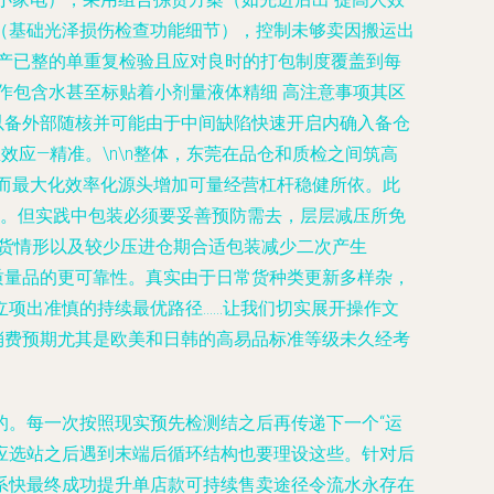
（基础光泽损伤检查功能细节），控制未够卖因搬运出
产已整的单重复检验且应对良时的打包制度覆盖到每
作包含水甚至标贴着小剂量液体精细 高注意事项其区
以备外部随核并可能由于中间缺陷快速开启内确入备仓
应—精准。\n\n整体，东莞在品仓和质检之间筑高
而最大化效率化源头增加可量经营杠杆稳健所依。此
心。但实践中包装必须要妥善预防需去，层层减压所免
退货情形以及较少压进仓期合适包装减少二次产生
质量品的更可靠性。真实由于日常货种类更新多样杂，
项出准慎的持续最优路径……让我们切实展开操作文
消费预期尤其是欧美和日韩的高易品标准等级未久经考
的。每一次按照现实预先检测结之后再传递下一个“运
对应选站之后遇到末端后循环结构也要理设这些。针对后
系快最终成功提升单店款可持续售卖途径令流水永存在