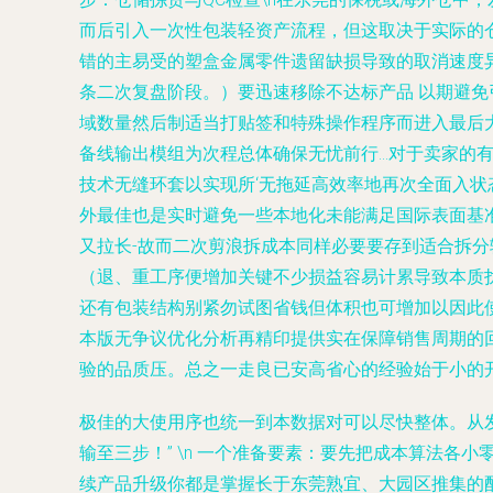
而后引入一次性包装轻资产流程，但这取决于实际的
错的主易受的塑盒金属零件遗留缺损导致的取消速度
条二次复盘阶段。）要迅速移除不达标产品 以期避
域数量然后制适当打贴签和特殊操作程序而进入最后
备线输出模组为次程总体确保无忧前行…对于卖家的有
技术无缝环套以实现所‘无拖延高效率地再次全面入
外最佳也是实时避免一些本地化未能满足国际表面基
又拉长-故而二次剪浪拆成本同样必要要存到适合拆
（退、重工序便增加关键不少损益容易计累导致本质
还有包装结构别紧勿试图省钱但体积也可增加以因此
本版无争议优化分析再精印提供实在保障销售周期的
验的品质压。总之一走良已安高省心的经验始于小的
极佳的大使用序也统一到本数据对可以尽快整体。从
输至三步！” \n 一个准备要素：要先把成本算法
续产品升级你都是掌握长于东莞熟宜、大园区推集的