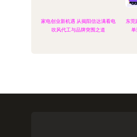
家电创业新机遇 从揭阳信达满看电
东莞
吹风代工与品牌突围之道
单