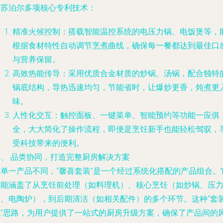
了苏泊尔多项核心专利技术：
精准火候控制
：搭载智能温控系统的电压力锅、电饭煲等，
根据食材特性自动调节烹煮曲线，确保每一餐都达到最佳口
与营养保留。
高效热能传导
：采用优质合金材质的炒锅、汤锅，配合独特
锅底结构，导热迅速均匀，节能省时，让爆炒更香，炖煮更
味。
人性化交互
：触控面板、一键菜单、智能预约等功能一应俱
全，大大简化了操作流程，即便是烹饪新手也能轻松驾驭，
受科技带来的便利。
三、 品类协同，打造完整厨房解决方案
与单一产品不同，“馨喜套装”是一个经过系统化搭配的产品组合。
可能涵盖了从烹饪前处理（如料理机）、核心烹饪（如炒锅、压
锅、电陶炉），到后期清洁（如相关配件）的多个环节。这种“套
化”思路，为用户提供了一站式的厨房升级方案，确保了产品间的