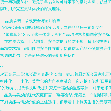
格统一与功能互补，避免了单品采购可能带来的搭配困扰，彰显
品牌对用户完整烹饪体验的深入理解。
四、 品质承诺，承载安全与耐用保障
苏泊尔作为国内厨电领域的领导品牌，其产品品质一直备受信
赖。“馨喜套装”延续了这一传统，所有产品均严格遵循国家安全标
准，在材质选择、工艺制造、安全防护（如防干烧、超压保护等
方面精益求精。耐用性与安全性并重，使得这套产品不仅是提升
活格调的装饰，更是值得信赖的长期厨房伙伴。
**
此次五金展上苏泊尔“馨喜套装”的亮相，标志着厨房五金及家电正
着智能化、一体化、美学化的方向深度融合。它超越了传统“日用
货”的范畴，成为科技时代提升家庭幸福感的重要载体。对于追求
效、品质与美感的现代家庭而言，“馨喜套装”无疑是一个能够同时
足下厨功能与情感价值的上佳选择，预示着未来厨房生活的无限
能。