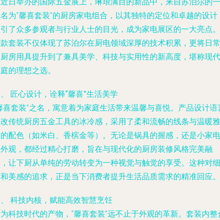
在近日举办的国际五金展上，琳琅满目的新品中，来自苏泊尔的
款名为“馨喜套装”的厨房家电组合，以其独特的定位和卓越的设计
吸引了众多参观者与行业人士的目光，成为家电展区的一大亮点
这款套装不仅体现了苏泊尔在厨电领域深厚的技术积累，更将日
的厨房用具提升到了兼具美学、科技与实用性的新高度，堪称现
家庭的理想之选。
、 匠心设计，诠释“馨喜”生活美学
“馨喜套装”之名，寓意着为家庭生活带来温馨与喜悦。产品设计语
一改传统厨房五金工具的冰冷感，采用了柔和流畅的线条与温暖
致的配色（如米白、香槟金等）。无论是锅具的握感，还是小家
的外观，都经过精心打磨，旨在与现代化的厨房装修风格完美融
合，让下厨从单纯的劳动转变为一种视觉与触觉的享受。这种对
节和美感的追求，正是当下消费者提升生活品质需求的精准回应
二、 科技内核，赋能高效智慧烹饪
作为科技时代的产物，“馨喜套装”远不止于外观的革新。套装内整