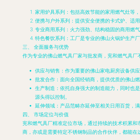
家用炉具系列
：包括高效节能的家用燃气灶等，
便携与户外系列
：提供安全便携的
卡式炉
、适用
专业商用系列
：火力强劲、结构稳固的
商用燃气
特色餐饮系列
：工厂是专业的
佛山火锅炉生产厂
三、 全面服务与优势
作为专业的
佛山燃气具厂家
与
批发商
，宪和燃气具厂
供应与销售
：作为重要的
佛山家电厨房设备供应
批发合作
：面向全国经销商，提供优质的
佛山燃
生产制造
：依托自身强大的制造能力，同时也是
源头得以控制。
延伸领域
：产品范畴亦延伸至相关
日用百货
，满
四、 市场定位与价值
宪和燃气具厂精准定位市场，通过持续的技术积累和
商，亦或是需要特定不锈钢制品的合作伙伴，都能在