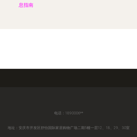
息指南
电话：1890006**
地址：安庆市开发区舒怡国际家居购物广场二期5幢一层12、18、29、30室