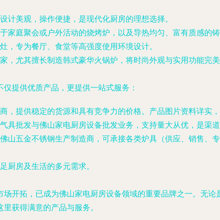
设计美观，操作便捷，是现代化厨房的理想选择。
于家庭聚会或户外活动的
烧烤炉
，以及导热均匀、富有质感的
铸
灶
，专为餐厅、食堂等高强度使用环境设计。
家
，尤其擅长制造
韩式豪华火锅炉
，将时尚外观与实用功能完
不仅提供优质产品，更提供一站式服务：
商
，提供稳定的货源和具有竞争力的
价格
。产品
图片
资料详实，
气具批发
与
佛山家电厨房设备批发
业务，支持量大从优，是渠道
佛山五金不锈钢生产制造商
，可承接各类
炉具
（
供应
、
销售
、
专
足厨房及生活的多元需求。
市场开拓，已成为
佛山家电厨房设备
领域的重要品牌之一。无论
这里获得满意的产品与服务。